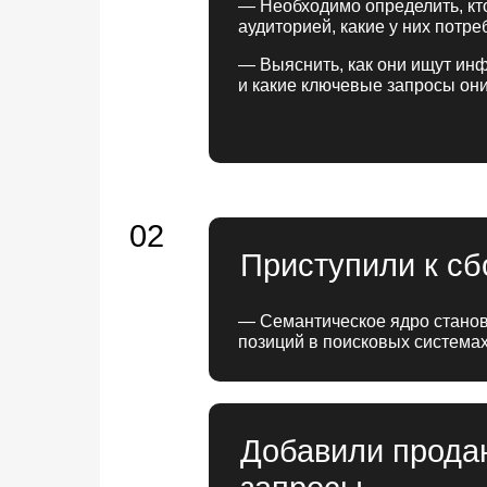
— Необходимо определить, кт
аудиторией, какие у них потр
— Выяснить, как они ищут ин
и какие ключевые запросы они
02
Приступили к сб
— Семантическое ядро станов
позиций в поисковых система
Добавили прод