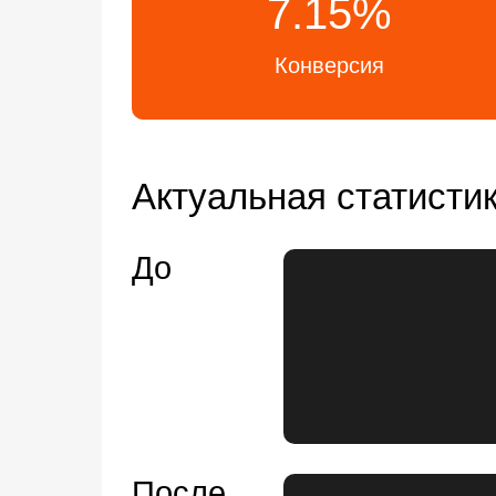
7.15%
Конверсия
Актуальная статисти
До
После