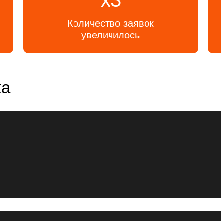
х3
Количество заявок
увеличилось
ка